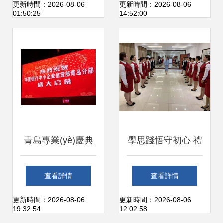
禮儀大賽參賽工作
打造卓越體驗的多
更新時間：2026-08-06
更新時間：2026-08-06
01:50:25
14:52:00
及攝影服務
元化服務矩陣
青島專業(yè)慶典
學思踐悟守初心 禮
禮儀策劃服務公司
儀賦能促服務——
查看詳情
查看詳情
打造一站式卓越體
市福彩中心成功舉
更新時間：2026-08-06
更新時間：2026-08-06
19:32:54
12:02:58